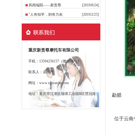
风雨端阳——新贵尊.
[2019/8/24]
”人有知学，则有力矣
[2019/2/25]
重庆新贵尊摩托车有限公司
手机：13594256157（微信同号）
联系人：吴经理
网址：www.xgzsaiche.com
地址：重庆市江津区珞璜工业园B区慧冠路
勐腊
位于云南