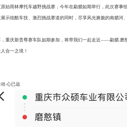
原始雨林摩托车越野挑战赛，今年在勐腊如期举行，此次赛事恰
在展示炫酷车技、激烈挑战赛道的同时，尽享风光旖旎的南腊河
，重庆新贵尊赛车队如期参加，将带我们一起走近——勐腊.磨
天人合一之境！
动 心已远