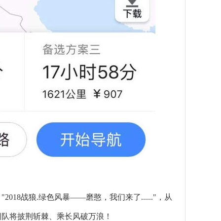
18战狼.绿色风暴——磨憨，我们来了......"，从
团队将披荆斩棘、乘长风破万浪！